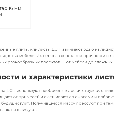
ар 16 мм
м
ечные плиты, или листы ДСП, занимают одно из лидир
зводства мебели. Их ценят за сочетание прочности и 
мых разнообразных проектов — от мебели до сложных
ости и характеристики лис
ва ДСП используют необрезные доски, стружки, опилк
чищают от примесей и смешивают со смолами и добав
 будущих плит. Получившуюся массу прессуют при темп
езают и шлифуют.