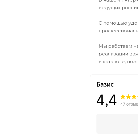
ведущих россий
С помощью удо
профессиональн
Мы работаем на
реализации важ
в каталоге, по