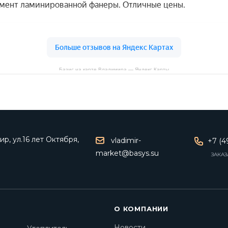
Базис на карте Владимира — Яндекс Карты
р, ул.16 лет Октября,
vladimir-
+7 (4
market@basys.su
ЗАКАЗ
О КОМПАНИИ
Новости