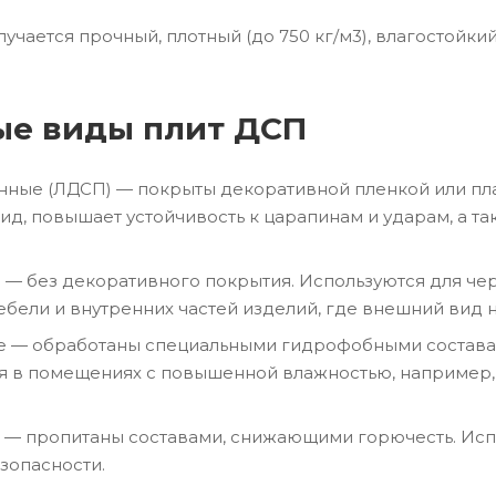
олучается прочный, плотный (до 750 кг/м3), влагостойк
ые виды плит ДСП
ные (ЛДСП) — покрыты декоративной пленкой или пла
ид, повышает устойчивость к царапинам и ударам, а т
 — без декоративного покрытия. Используются для чер
бели и внутренних частей изделий, где внешний вид 
е — обработаны специальными гидрофобными составам
 в помещениях с повышенной влажностью, например, в
 — пропитаны составами, снижающими горючесть. Исп
зопасности.