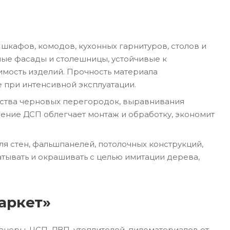
шкафов, комодов, кухонных гарнитуров, столов и
ные фасады и столешницы, устойчивые к
имость изделий. Прочность материала
 при интенсивной эксплуатации.
ойства черновых перегородок, выравнивания
ние ДСП облегчает монтаж и обработку, экономит
ля стен, фальшпанелей, потолочных конструкций,
тывать и окрашивать с целью имитации дерева,
аркет»
неры, ЦСП, ДВП, утеплителей, пиломатериалов от