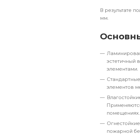
В результате п
мм.
Основн
Ламинирован
эстетичный в
элементами.
Стандартные
элементов ме
Влагостойки
Применяются
помещениях.
Огнестойкие
пожарной бе