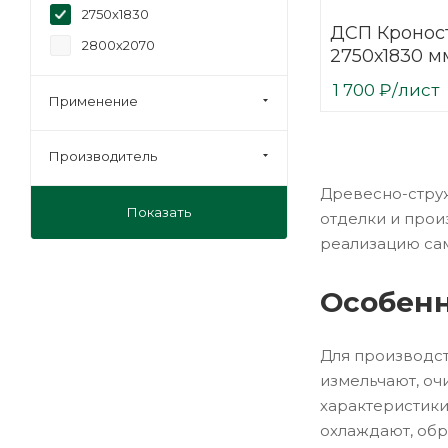
2750х1830
ДСП Кроност
2800х2070
2750х1830 м
1 700
₽
/лист
Применение
Производитель
Древесно-струж
Показать
отделки и прои
реализацию са
Особенн
Для производст
измельчают, о
характеристики
охлаждают, обр