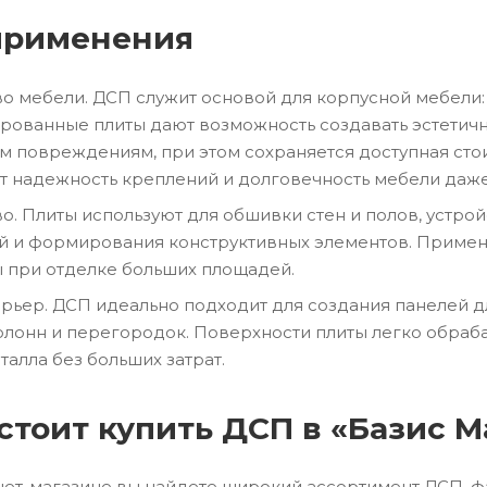
применения
о мебели. ДСП служит основой для корпусной мебели: 
ированные плиты дают возможность создавать эстетич
м повреждениям, при этом сохраняется доступная сто
т надежность креплений и долговечность мебели даже
во. Плиты используют для обшивки стен и полов, устр
й и формирования конструктивных элементов. Примене
ы при отделке больших площадей.
рьер. ДСП идеально подходит для создания панелей д
лонн и перегородок. Поверхности плиты легко обраба
талла без больших затрат.
стоит купить ДСП в «Базис М
ет-магазине вы найдете широкий ассортимент ДСП, фа