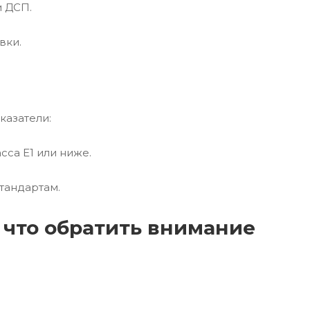
и ДСП.
вки.
казатели:
сса E1 или ниже.
тандартам.
 что обратить внимание