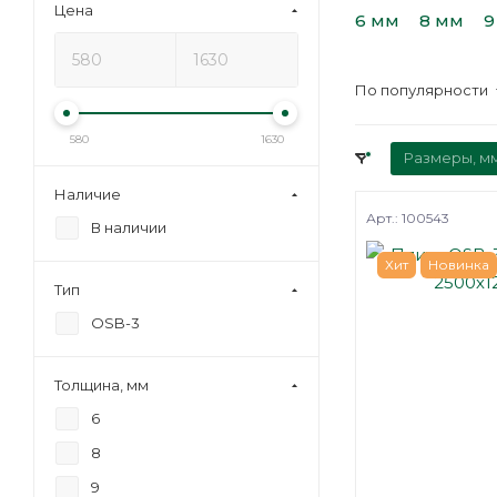
Цена
6 мм
8 мм
9
По популярности
580
1630
Размеры, м
Наличие
Арт.: 100543
В наличии
Хит
Новинка
Тип
OSB-3
Толщина, мм
6
8
9