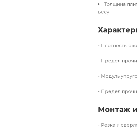
Толщина плит
весу
Характер
- Плотность: ок
- Предел прочн
- Модуль упруг
- Предел прочн
Монтаж и
- Резка и свер