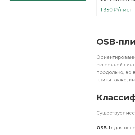
1 350
₽
/лист
OSB-пли
Ориентированно
склеенной синт
продольно, во 
плиты также, и
Классиф
Существует нес
OSB-1:
: для ис