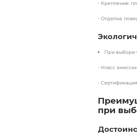
- Крепление: п
- Отделка: пов
Экологич
При выборе 
- Класс эмисси
- Сертификация
Преимущ
при выб
Достоинс