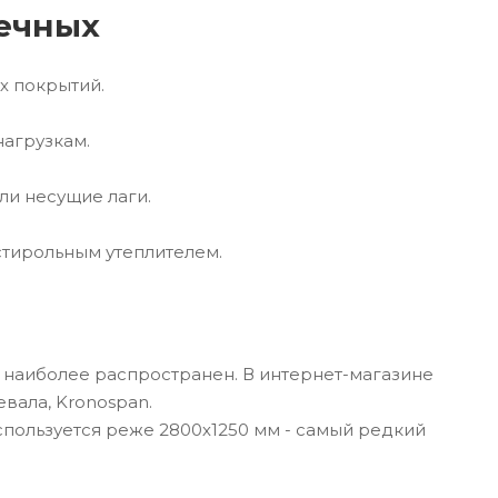
ечных
х покрытий.
нагрузкам.
ли несущие лаги.
стирольным утеплителем.
 наиболее распространен. В интернет-магазине
вала, Kronospan.
спользуется реже 2800х1250 мм - самый редкий