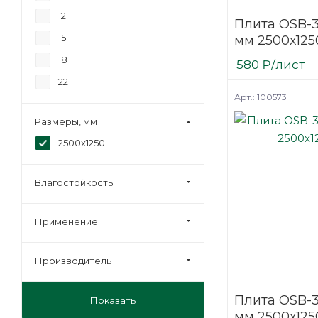
12
Плита OSB-
15
мм 2500х125
18
580
₽
/лист
22
Арт.: 100573
Размеры, мм
2500х1250
Влагостойкость
Применение
Производитель
Плита OSB-3
Показать
мм 2500х125