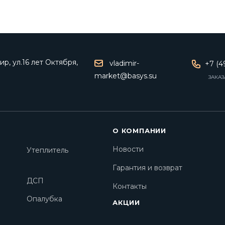
р, ул.16 лет Октября,
vladimir-
+7 (4
market@basys.su
ЗАКАЗ
О КОМПАНИИ
Новости
Утеплитель
Гарантия и возврат
ДСП
Контакты
Опалубка
АКЦИИ