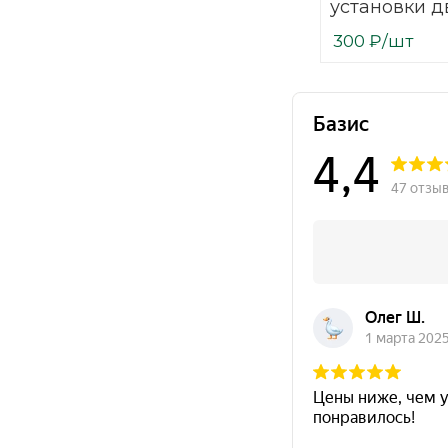
установки д
балок, окра
300
₽
/шт
оцинкованн