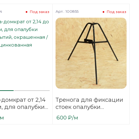
54
Арт.: 100855
Под заказ
Под заказ
домкрат от 2,14
Тренога для фиксации
м, для опалубки
стоек опалубки
ытий,
перекрытий,
/м
600
₽
/м
нная /
окрашенная /
ванная
оцинкованная