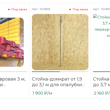
Арт.: 100853
Арт.: 1008
Под заказ
Под заказ
вровая 3 м,
Стойка-домкрат от 1,9
Стойка-
ки
до 3,1 м для опалубки
до 3,7 
 защита от
перекрытий,
перекр
1 900
₽
/м
2 160
₽
формации
окрашенная /
окраше
оцинкованная
оцинко