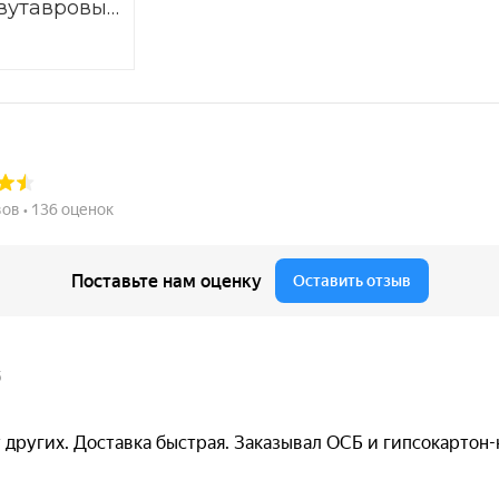
вутавровых
шенная /
ая