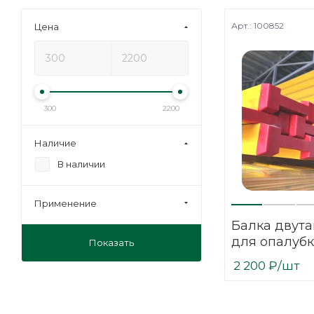
Арт.: 100852
Цена
300
2200
Наличие
В наличии
Применение
Балка двута
для опалуб
Показать
перекрытий,
2 200
₽
/шт
влаги и де