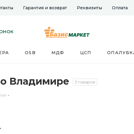
такты
Гарантия и возврат
Реквизиты
Оплата
ВОНОК
ЕРА
OSB
МДФ
ЦСП
ОПАЛУБК
во Владимире
5 товаров
тий