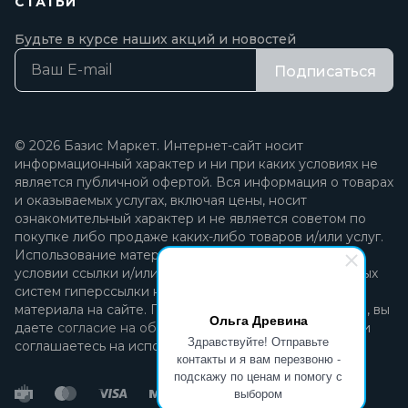
СТАТЬИ
Будьте в курсе наших акций и новостей
Подписаться
© 2026 Базис Маркет. Интернет-сайт носит
информационный характер и ни при каких условиях не
является публичной офертой. Вся информация о товарах
и оказываемых услугах, включая цены, носит
ознакомительный характер и не является советом по
покупке либо продаже каких-либо товаров и/или услуг.
Использование материалов разрешается только при
условии ссылки и/или прямой открытой для поисковых
систем гиперссылки на непосредственный адрес
материала на сайте. Продолжая пользоваться сайтом, вы
Ольга Древина
даете
согласие на обработку персональных данных
и
Здравствуйте! Отправьте
соглашаетесь на использование файлов cookie.
контакты и я вам перезвоню -
подскажу по ценам и помогу с
выбором