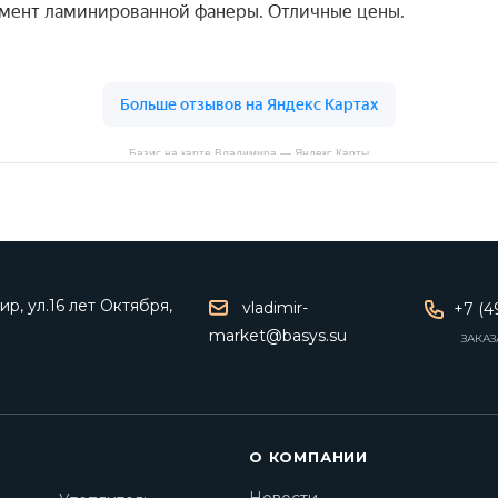
Базис на карте Владимира — Яндекс Карты
р, ул.16 лет Октября,
vladimir-
+7 (4
market@basys.su
ЗАКАЗ
О КОМПАНИИ