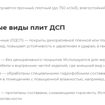
олучается прочный, плотный (до 750 кг/м3), влагостойк
ые виды плит ДСП
ные (ЛДСП) — покрыты декоративной пленкой или пла
ид, повышает устойчивость к царапинам и ударам, а т
 — без декоративного покрытия. Используются для чер
бели и внутренних частей изделий, где внешний вид 
е — обработаны специальными гидрофобными составам
 в помещениях с повышенной влажностью, например, в
 — пропитаны составами, снижающими горючесть. Исп
зопасности.