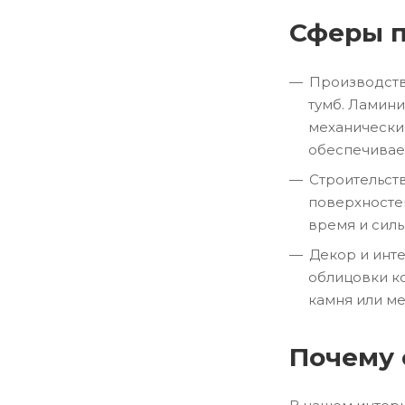
Сферы 
Производств
тумб. Ламин
механически
обеспечивае
Строительст
поверхносте
время и сил
Декор и инте
облицовки ко
камня или ме
Почему 