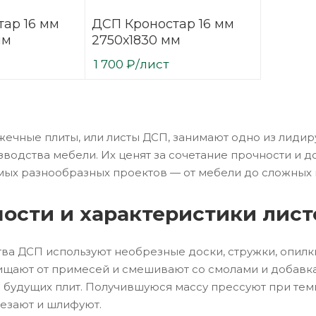
ар 16 мм
ДСП Кроностар 16 мм
мм
2750х1830 мм
1 700
₽
/лист
ечные плиты, или листы ДСП, занимают одно из лидир
зводства мебели. Их ценят за сочетание прочности и 
мых разнообразных проектов — от мебели до сложных
ости и характеристики лис
ва ДСП используют необрезные доски, стружки, опилк
чищают от примесей и смешивают со смолами и добав
 будущих плит. Получившуюся массу прессуют при темп
езают и шлифуют.