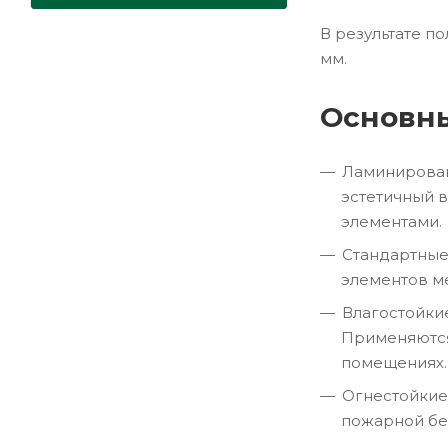
В результате п
мм.
Основн
Ламинирован
эстетичный в
элементами.
Стандартные
элементов ме
Влагостойки
Применяются
помещениях.
Огнестойкие
пожарной бе