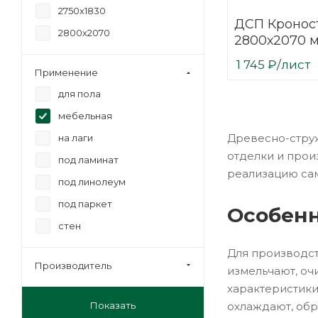
2750х1830
ДСП Кроност
2800х2070
2800х2070 
1 745
₽
/лист
Применение
для пола
мебельная
Древесно-струж
на лаги
отделки и прои
под ламинат
реализацию са
под линолеум
под паркет
Особенн
стен
Для производст
Производитель
измельчают, о
характеристики
Показать
охлаждают, обр