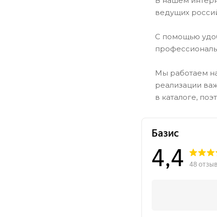
В нашем интерн
ведущих россий
С помощью удо
профессиональн
Мы работаем на
реализации важ
в каталоге, по