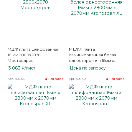
МДФ плита шлифованная
МДФЛ плита
18 мм 2800х2070
ламинированная белая
Мостовдрев
односторонняя 16мм x
2800мм х 2070мм
3 083
₽
/лист
Цена по запросу
Kronospan XL
Арт.: 500103
Арт.: 500102
Под заказ
Под заказ