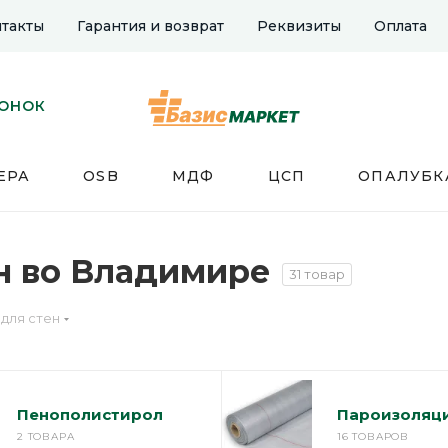
такты
Гарантия и возврат
Реквизиты
Оплата
ВОНОК
ЕРА
OSB
МДФ
ЦСП
ОПАЛУБК
н во Владимире
31 товар
для стен
Пенополистирол
Пароизоляц
2 ТОВАРА
16 ТОВАРОВ