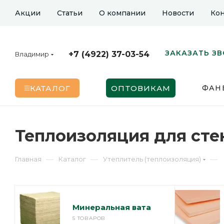
Акции
Статьи
О компании
Новости
Кон
ЗАКАЗАТЬ З
+7 (4922) 37-03-54
Владимир
КАТАЛОГ
ОПТОВИКАМ
ФАН
Теплоизоляция для сте
—
—
—
Главная
Каталог
Утеплитель (теплоизоляция)
Минеральная вата
5 ТОВАРОВ