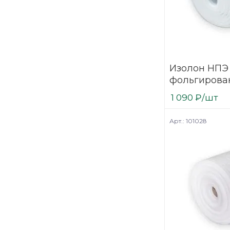
Изолон НПЭ
фольгирова
рулон 28,5м 
1 090
₽
/шт
Арт.: 101028