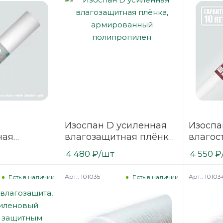
Изоспан D усиленная
Изоспа
ная
влагозащитная плёнка,
влагос
ия,
армированный
полип
4 480
₽
/шт
4 550
₽
ен
полипропилен
Арт.: 101035
Арт.: 10103
Есть в наличии
Есть в наличии