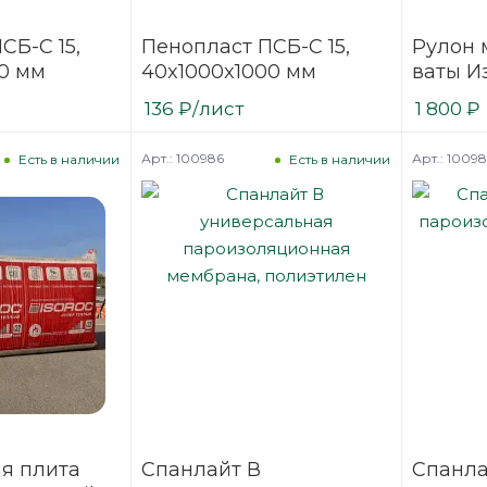
СБ-С 15,
Пенопласт ПСБ-С 15,
Рулон 
0 мм
40x1000x1000 мм
ваты И
Тёплый
136
₽
/лист
1 800
₽
мм (2 р
Арт.: 100986
Арт.: 10098
Есть в наличии
Есть в наличии
я плита
Спанлайт В
Спанла