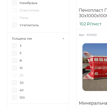
Мембрана
Пенопласт П
Очиститель
30x1000x100
Пена
102
₽
/лист
Утеплитель
Арт.: 100932
Толщина, мм
3
5
8
10
20
30
40
100
Минеральна
50