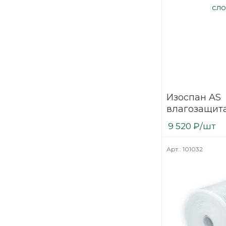
Изоспан AS
влагозащита
полипропи
9 520
₽
/шт
материал с
слоем
Арт.: 101032