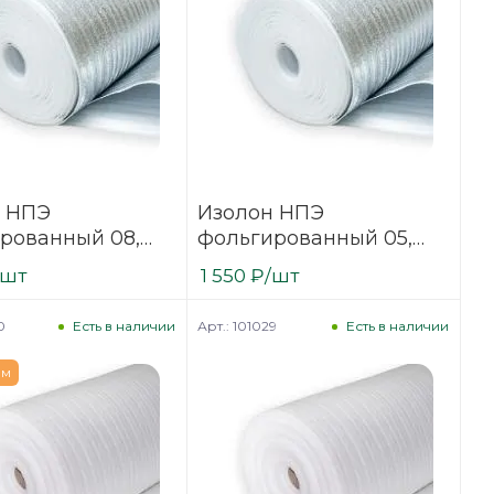
 НПЭ
Изолон НПЭ
рованный 08,
фольгированный 05,
7,2м (18 м2)
рулон 28,5м (30 м2)
/шт
1 550
₽
/шт
0
Арт.: 101029
Есть в наличии
Есть в наличии
ем