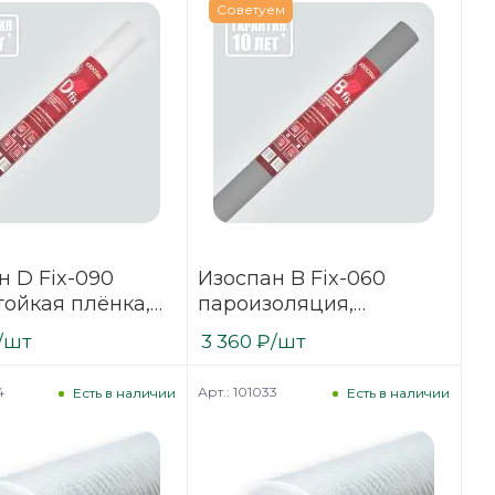
Советуем
н D Fix-090
Изоспан B Fix-060
тойкая плёнка,
пароизоляция,
ропилен
полипропиленовое
/шт
3 360
₽
/шт
волокно
4
Арт.: 101033
Есть в наличии
Есть в наличии