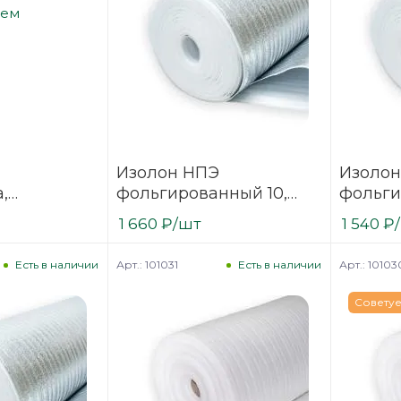
Изолон НПЭ
Изолон
,
фольгированный 10,
фольги
леновый
рулон 17,2м (18 м2)
рулон 1
1 660
₽
/шт
1 540
₽
 защитным
Арт.: 101031
Арт.: 10103
Есть в наличии
Есть в наличии
Совету