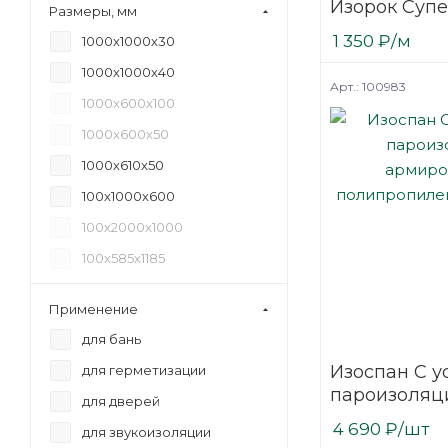
Изорок Супе
Размеры, мм
50x610x1000 
1 350
₽
/м
1000х1000х30
плит)
1000х1000х40
Арт.: 100983
1000х600х100
1000х600х50
1000х610х50
100х1000х600
100х2000х1000
100х585х1185
1200х600х100
Применение
1200х600х50
для бань
20x1000x1000
Изоспан С у
для герметизации
20х585х1185
пароизоляц
для дверей
30х585х1185
армированн
4 690
₽
/шт
для звукоизоляции
полипропил
40х585х1185