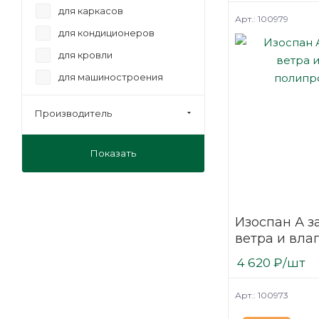
плёнка
для каркасов
Арт.: 100979
4100х1220х100
для кондиционеров
4100х1220х50
для кровли
50х1000х500
для машиностроения
50х1000х600
для окон
50х2000х1000
Производитель
для очистки
50х585х1185
для пены
Показать
для перегородок
для перекрытий
для подоконников
Изоспан А з
для пола
ветра и влаг
полипропил
для промывки
4 620
₽
/шт
для саун
Арт.: 100973
для склейки