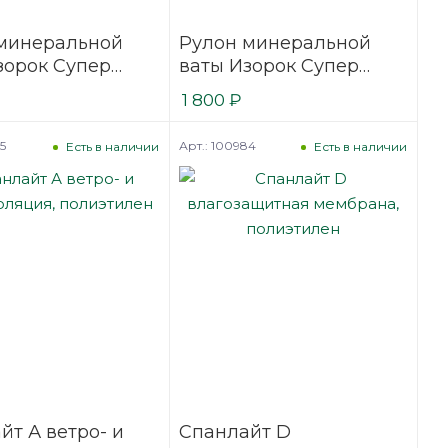
минеральной
Рулон минеральной
зорок Супер
ваты Изорок Супер
, 50x1220x4100
Тёплый, 100x1220x4100
1 800
₽
улона)
мм (1 рулон)
5
Арт.: 100984
Есть в наличии
Есть в наличии
йт А ветро- и
Спанлайт D