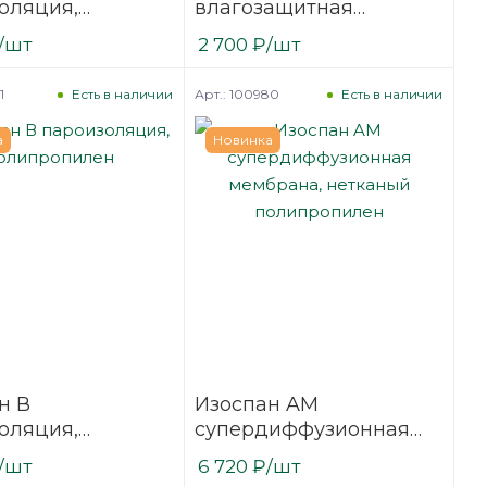
оляция,
влагозащитная
илен
мембрана, полиэтилен
/шт
2 700
₽
/шт
1
Арт.: 100980
Есть в наличии
Есть в наличии
а
Новинка
н В
Изоспан AM
оляция,
супердиффузионная
ропилен
мембрана, нетканый
/шт
6 720
₽
/шт
полипропилен