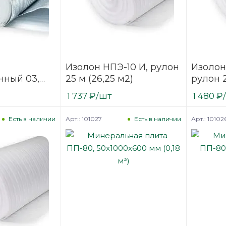
Изолон НПЭ-10 И, рулон
Изолон
нный 03,
25 м (26,25 м2)
рулон 2
(30 м2)
1 737
₽
/шт
1 480
₽
Арт.: 101027
Арт.: 10102
Есть в наличии
Есть в наличии