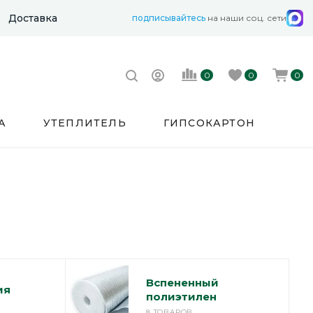
Доставка
подписывайтесь
на наши соц. сети
0
0
0
А
УТЕПЛИТЕЛЬ
ГИПСОКАРТОН
Вспененный
ия
полиэтилен
8 ТОВАРОВ