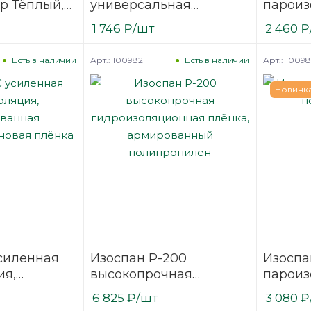
р Тёплый,
универсальная
пароиз
мм (10
пароизоляционная
полиэт
1 746
₽
/шт
2 460
₽
мембрана, полиэтилен
Арт.: 100982
Арт.: 10098
Есть в наличии
Есть в наличии
Новинк
силенная
Изоспан Р-200
Изоспа
ия,
высокопрочная
пароиз
ая
гидроизоляционная
полип
6 825
₽
/шт
3 080
₽
еновая
плёнка, армированный