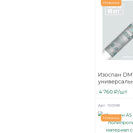
для стен
Новинка
для упаковки
для фасада
для фасадов
для холодильников
под сайдинг
Изоспан DM
универсаль
пароизоляц
4 760
₽
/шт
полипропил
Арт.: 100969
Новинка