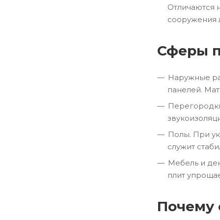
Отличаются н
сооружения 
Сферы 
Наружные ра
панелей. Ма
Перегородки
звукоизоляц
Полы. При у
служит стаби
Мебель и де
плит упроща
Почему 