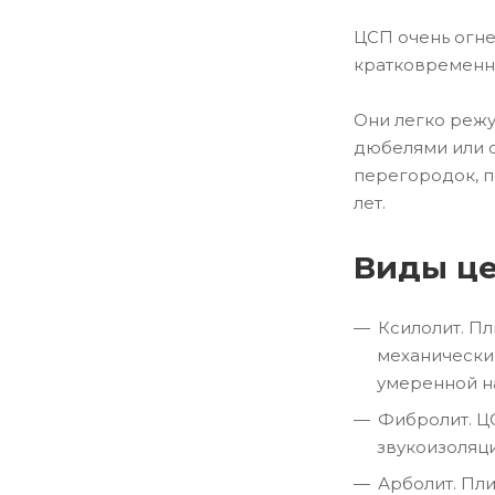
ЦСП очень огне
кратковременно
Они легко режу
дюбелями или с
перегородок, п
лет.
Виды це
Ксилолит. П
механически
умеренной н
Фибролит. Ц
звукоизоляци
Арболит. Пл