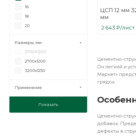
16
ЦСП 12 мм 3
18
мм
20
2 643
₽
/лист
Размеры, мм
2700X1200
Цементно-струж
2700х1200
Он легкий и ус
3200х1250
Маркет» предст
грядок.
Применение
Особенн
Показать
Цементно-струж
добавок. Предв
дефекты в стру