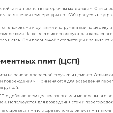
стойки и относятся к негорючим материалам. Они спо
м повышении температуры до +600 градусов не утрач
тся дисковыми и ручными инструментами по дереву и 
аморезами. Чаще всего их используют для каркасного
ола и стен. При правильной эксплуатации и защите от
ментных плит (ЦСП)
литы на основе древесной стружки и цемента. Отличаю
м повреждениям. Применяются для возведения перегоро
агрузкой.
СП с добавлением целлюлозного или минерального вол
ей. Используются для возведения стен и перегородок,
иты с древесными или древесно-волокнистыми напол