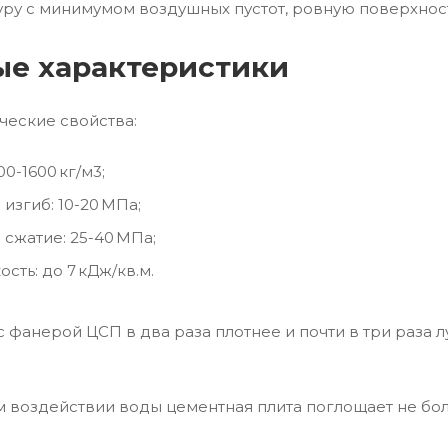
уру с минимумом воздушных пустот, ровную поверхнос
е характеристики
еские свойства:
00-1600 кг/м3;
 изгиб: 10-20 МПа;
 сжатие: 25-40 МПа;
сть: до 7 кДж/кв.м.
 фанерой ЦСП в два раза плотнее и почти в три раза 
.
 воздействии воды цементная плита поглощает не более